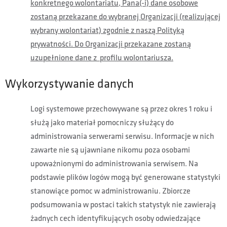
konkretnego wolontariatu, Pana(-i) dane osobowe
zostaną przekazane do wybranej Organizacji (realizującej
wybrany wolontariat) zgodnie z naszą Polityką
prywatności. Do Organizacji przekazane zostaną
uzupełnione dane z profilu wolontariusza.
Wykorzystywanie danych
Logi systemowe przechowywane są przez okres 1 roku i
służą jako materiał pomocniczy służący do
administrowania serwerami serwisu. Informacje w nich
zawarte nie są ujawniane nikomu poza osobami
upoważnionymi do administrowania serwisem. Na
podstawie plików logów mogą być generowane statystyki
stanowiące pomoc w administrowaniu. Zbiorcze
podsumowania w postaci takich statystyk nie zawierają
żadnych cech identyfikujących osoby odwiedzające